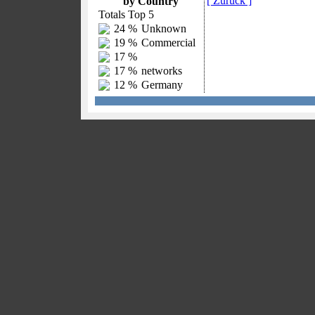
[ Zurück ]
by Country
Totals Top 5
24 %
Unknown
19 %
Commercial
17 %
17 %
networks
12 %
Germany