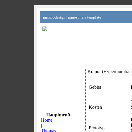
mambodesign | atmosphere template
Kolpor (Hyperraumtrans
Gebiet
Kosten
Hauptmenü
Home
|
Prototyp
Thomas