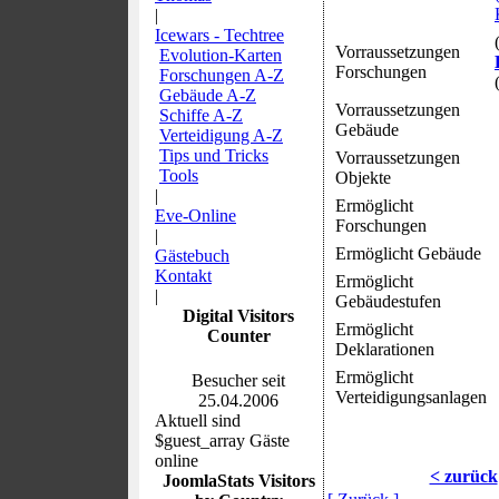
|
Icewars - Techtree
Vorraussetzungen
Evolution-Karten
Forschungen
Forschungen A-Z
Gebäude A-Z
Vorraussetzungen
Schiffe A-Z
Gebäude
Verteidigung A-Z
Tips und Tricks
Vorraussetzungen
Tools
Objekte
|
Ermöglicht
Eve-Online
Forschungen
|
Ermöglicht Gebäude
Gästebuch
Kontakt
Ermöglicht
|
Gebäudestufen
Digital Visitors
Ermöglicht
Counter
Deklarationen
Ermöglicht
Besucher seit
Verteidigungsanlagen
25.04.2006
Aktuell sind
$guest_array Gäste
online
< zurück
JoomlaStats Visitors