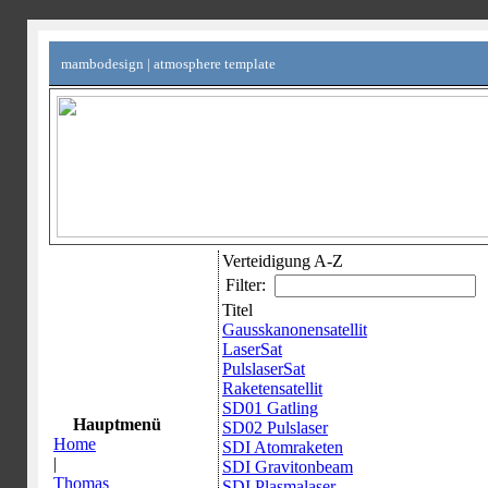
mambodesign | atmosphere template
Verteidigung A-Z
Filter:
Titel
Gausskanonensatellit
LaserSat
PulslaserSat
Raketensatellit
SD01 Gatling
Hauptmenü
SD02 Pulslaser
Home
SDI Atomraketen
|
SDI Gravitonbeam
Thomas
SDI Plasmalaser