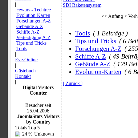
|
SDI Raketensystem
Icewars - Techtree
Evolution-Karten
<< Anfang
< Vorh
Forschungen A-Z
Gebäude A-Z
Schiffe A-Z
Tools
( 1 Beiträge )
Verteidigung A-Z
Tips und Tricks
( 6 Bei
Tips und Tricks
Forschungen A-Z
( 255
Tools
|
Schiffe A-Z
( 49 Beiträ
Eve-Online
Gebäude A-Z
( 129 Bei
|
Gästebuch
Evolution-Karten
( 6 B
Kontakt
|
[ Zurück ]
Digital Visitors
Counter
Besucher seit
25.04.2006
JoomlaStats Visitors
by Country
Totals Top 5
24 %
Unknown